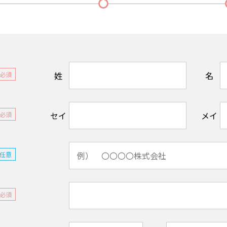
姓
名
必須
セイ
メイ
必須
任意
必須